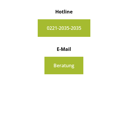
Hotline
0221-2035-2035
E-Mail
Beratung
1.ma 2025 Audio I, zusammengefasst zum Beispiel
durch die
Radiozentrale
.