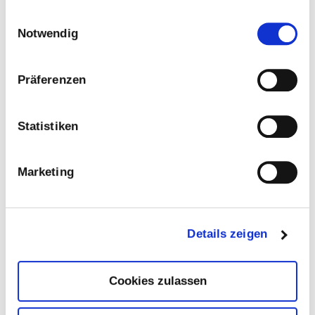
Kund:innen erwarten von
Einwilligungsauswahl
Unternehmen, dass sie sich
Notwendig
verantwortungsvoll verhalten und
den Co2-Ausstoß vermindern.
Präferenzen
82 Prozent der Befragten
Marketingentscheider:innen zum
Thema „nachhaltige Mediaplanung“
Statistiken
waren laut der Studie von
10
Appinio/Mediascale
zudem davon
überzeugt, dass eine nachhaltige
Marketing
Mediaplanung einen positiven
Einfluss auf die Marke, die Zielgruppe
und den Wettbewerb haben wird.
Details zeigen
Radio ist ein Medium, das einen
geringen ökologischen Fußabdruck hat,
da es vergleichsweise wenig Energie
Cookies zulassen
verbraucht und wenig Abfall produziert.
Bei uns gehen die Botschaften
bekanntermaßen direkt ins Ohr, bleiben