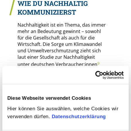
WIE DU NACHHALTIG
KOMMUNIZIERST
Nachhaltigkeit ist ein Thema, das immer
mehr an Bedeutung gewinnt – sowohl
für die Gesellschaft als auch für die
Wirtschaft. Die Sorge um Klimawandel
und Umweltverschmutzung zieht sich
laut einer Studie zur Nachhaltigkeit
9
unter deutschen Verbraucher:innen
durch alle Altersgruppen. Diese
wachsende Sensibilität spiegelt sich
mittlerweile auch in den Handlungen
und Entscheidungen der Menschen
wider:
Diese Webseite verwendet Cookies
So sind zwei Drittel aller Befragten
Hier können Sie auswählen, welche Cookies wir
bereit, ihr Verhalten anzupassen, um
verwenden dürfen.
Datenschutzerklärung
die Nachhaltigkeit zu fördern.