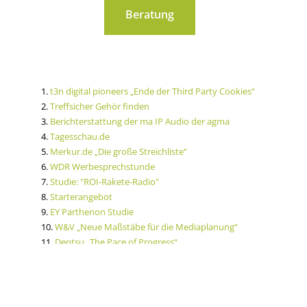
Beratung
1.
t3n digital pioneers „Ende der Third Party Cookies“
2.
Treffsicher Gehör finden
3.
Berichterstattung der ma IP Audio der agma
4.
Tagesschau.de
5.
Merkur.de „Die große Streichliste“
6.
WDR Werbesprechstunde
7.
Studie: "ROI-Rakete-Radio"
8.
Starterangebot
9.
EY Parthenon Studie
10.
W&V „Neue Maßstäbe für die Mediaplanung“
11.
Dentsu „The Pace of Progress“
12.
ma 2024 Audio I
13. ma 2024 Audio I